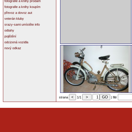
fotografie a knihy prodám
fotografie a knihy koupím
převoz a dovoz aut
veterán kluby
srazy-sami umístěte info
odtahy
pojištění
odcizená vozidla
nový odkaz
strana
1/1
| filtr