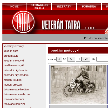
Pro vložení inzerátu
všechny inzeráty
prodám motocykl
koupím auto
prodám auto
strana
1/1
| filtr
koupím motocykl
prodám motocykl
náhradní díly koupím
náhradní díly prodám
modely koupím
modely prodám
dokumentace hledám
dokumentace nabízím
renovace hledám
renovace nabízím