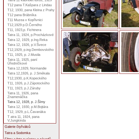
Tatra 12 kabriolet luxus, 1929
T12 pana T.Kašpara z Lindau
T12, 1930, pana Kleina z Prahy
T12 pana Brábníka
T11 Muzea v Kopřivnici
T12,1929 p.D.Černého
T11, 1923,p. Fichtnera
Tatra 11, 1924, p.Procházkové
Tatra 12, 1929, p.Ing.Reka
Tatra 12, 1926, p.V.Švece
T12,1929, p.ing.Dembovského
T11, 1925, p. J.Musila
Tatra 11, 1925, paní
Úředníčkové
Tatra 12,1929, Normandie
Tatra 12,1926, p. J.Smékala
T12,1930, p.K.Kopeckého
T11, 1926, p.J.Zápotockého
T11, 1923, p.J.Záruby
Tatra 11, 1926, pana
Znamenáčka
Tatra 12, 1928, p. J.Šímy
Tatra 12, 1930, p.M.Bojtára
T12, 1929, p.L.Čavanáka
T atra 11, 1924, pana
V.Jungkinda
Galerie čtyřválců
Tatra a Sodomka