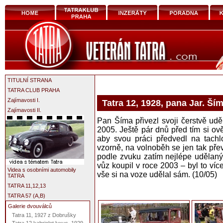
TITULNÍ STRANA
TATRA CLUB PRAHA
Zajímavosti I.
Tatra 12, 1928, pana Jar. Ší
Zajímavosti II.
Pan Šíma přivezl svoji čerstvě uděl
2005. Ještě pár dnů před tím si ově
aby svou práci předvedl na tachl
vzorně, na volnoběh se jen tak přev
podle zvuku zatím nejlépe udělaný
vůz koupil v roce 2003 – byl to ví
Videa s osobními automobily
vše si na voze udělal sám. (10/05)
TATRA
TATRA 11,12,13
TATRA 57 (A,B)
Galerie dvouválců
Tatra 11, 1927 z Dobrušky