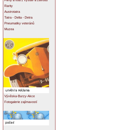
Filmy a fota z výstav a závodů
Rarity
Austrotatra
Tatra - Delta - Detra
Pneumatiky veteránů
Muzea
Vývěska-Burzy-Akce
Fotogalerie zajímavostí