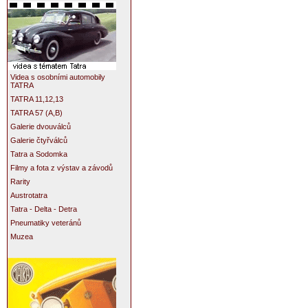
Videa s osobními automobily
TATRA
TATRA 11,12,13
TATRA 57 (A,B)
Galerie dvouválců
Galerie čtyřválců
Tatra a Sodomka
Filmy a fota z výstav a závodů
Rarity
Austrotatra
Tatra - Delta - Detra
Pneumatiky veteránů
Muzea