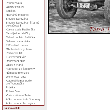
Příběh znaku
Odolný Populár
Babička
Neznámý motocykl
Smutek Tatrováka
Smutek Tatrováka - šťastné
pokračování
Kde se vzala Hadimrška
Osud jedné žehličky
Odkud pochází žehlička
Salmson a maminka
T72 v dílně muzea
Obchodní knihy Tatra
Podvozek T80
T52 závodní vůz
Renovační dílna
Objev z Vídně
"Tatrovka" ze Škodovky
Německé rekvizice
Werichova Tatra
Automobilismus podle
prof.Vondráčka
Prdelka
Robert Bosch
Vnuk v dědově Tatře
Áčko pana ředitele Doubravy
Áčko má nového majitele
Zajímavosti II.