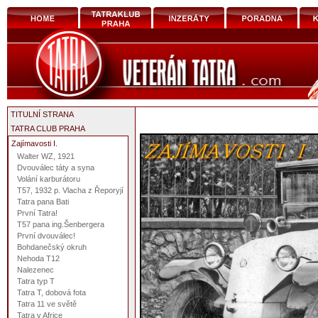
TITULNÍ STRANA
TATRA CLUB PRAHA
Zajímavosti I.
Walter WZ, 1921
Dvouválec táty a syna
Volání karburátoru
T57, 1932 p. Vlacha z Řeporyjí
Tatra pana Bati
První Tatra!
T57 pana ing.Šenbergera
První dvouválec!
Bohdanečský okruh
Nehoda T12
Nalezenec
Tatra typ T
Tatra T, dobová fota
Tatra 11 ve světě
Tatra v Africe