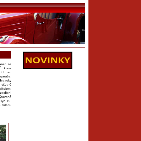
konec se
ů, které
mohl pan
 garáže,
dva roky
 včetně
jitelem,
zesílení
nýtované
llye 19.
o skladu