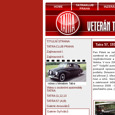
TITULNÍ STRANA
Tatra 57, 19
TATRA CLUB PRAHA
Zajímavosti I.
Pan Pátek se zača
zamiloval do znač
Zajímavosti II.
nepřeslechnete a
Veleba. V roce 200
ne?" Vzápětí puto
postupně opravov
podlahy. Dotazem 
byl převzat 2. břez
hran a rohů. Sán
a zaletované držá
července 2008 - I
Videa s osobními automobily
plzeňského piva. (
TATRA
TATRA 11,12,13
TATRA 57 (A,B)
Galerie dvouválců
Galerie čtyřválců