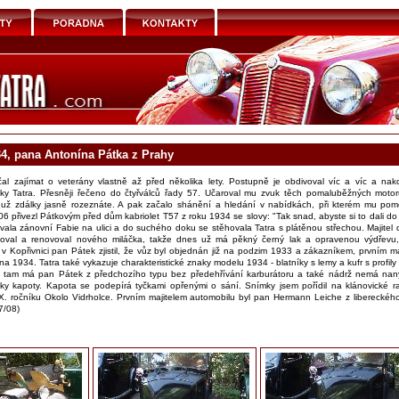
34, pana Antonína Pátka z Prahy
l zajímat o veterány vlastně až před několika lety. Postupně je obdivoval víc a víc a na
ky Tatra. Přesněji řečeno do čtyřválců řady 57. Učaroval mu zvuk těch pomaluběžných motor
 už zdálky jasně rozeznáte. A pak začalo shánění a hledání v nabídkách, při kterém mu po
6 přivezl Pátkovým před dům kabriolet T57 z roku 1934 se slovy: "Tak snad, abyste si to dali do
vala zánovní Fabie na ulici a do suchého doku se stěhovala Tatra s plátěnou střechou. Majitel 
oval a renovoval nového miláčka, takže dnes už má pěkný černý lak a opravenou výdřevu,
v Kopřivnici pan Pátek zjistil, že vůz byl objednán již na podzim 1933 a zákazníkem, prvním ma
na 1934. Tatra také vykazuje charakteristické znaky modelu 1934 - blatníky s lemy a kufr s profily 
í tam má pan Pátek z předchozího typu bez předehřívání karburátoru a také nádrž nemá na
ky kapoty. Kapota se podepírá tyčkami opřenými o sání. Snímky jsem pořídil na klánovické ra
X. ročníku Okolo Vidrholce. Prvním majitelem automobilu byl pan Hermann Leiche z libereckéh
7/08)