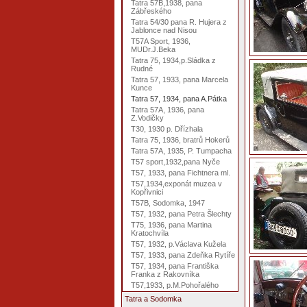
Tatra 57B,1938, pana
Zábřeského
Tatra 54/30 pana R. Hujera z
Jablonce nad Nisou
T57A Sport, 1936,
MUDr.J.Beka
Tatra 75, 1934,p.Sládka z
Rudné
Tatra 57, 1933, pana Marcela
Kunce
Tatra 57, 1934, pana A.Pátka
Tatra 57A, 1936, pana
Z.Vodičky
T30, 1930 p. Dřízhala
Tatra 75, 1936, bratrů Hokerů
Tatra 57A, 1935, P. Tumpacha
T57 sport,1932,pana Nyče
T57, 1933, pana Fichtnera ml.
T57,1934,exponát muzea v
Kopřivnici
T57B, Sodomka, 1947
T57, 1932, pana Petra Šlechty
T75, 1936, pana Martina
Kratochvíla
T57, 1932, p.Václava Kužela
T57, 1933, pana Zdeňka Rytíře
T57, 1934, pana Františka
Franka z Rakovníka
T57,1933, p.M.Pohořalého
Tatra a Sodomka