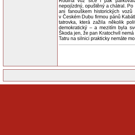
Rodina vůz sice i pak parkoval
nepojízdný, opuštěný a chátral. Po 
ani fanouškem historických vozů
v Českém Dubu firmou pánů Kabátků.
tatrovka, která zažila několik po
demokratický – a mezitím byla s
Škoda jen, že pan Kratochvíl nemá 
Tatru na silnici prakticky nemáte m