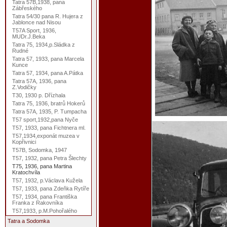
Tatra 57B,1938, pana
Zábřeského
Tatra 54/30 pana R. Hujera z
Jablonce nad Nisou
T57A Sport, 1936,
MUDr.J.Beka
Tatra 75, 1934,p.Sládka z
Rudné
Tatra 57, 1933, pana Marcela
Kunce
Tatra 57, 1934, pana A.Pátka
Tatra 57A, 1936, pana
Z.Vodičky
T30, 1930 p. Dřízhala
Tatra 75, 1936, bratrů Hokerů
Tatra 57A, 1935, P. Tumpacha
T57 sport,1932,pana Nyče
T57, 1933, pana Fichtnera ml.
T57,1934,exponát muzea v
Kopřivnici
T57B, Sodomka, 1947
T57, 1932, pana Petra Šlechty
T75, 1936, pana Martina
Kratochvíla
T57, 1932, p.Václava Kužela
T57, 1933, pana Zdeňka Rytíře
T57, 1934, pana Františka
Franka z Rakovníka
T57,1933, p.M.Pohořalého
Tatra a Sodomka