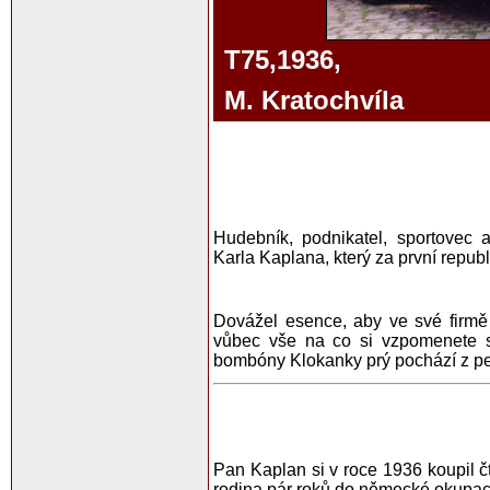
T75,1936,
M. K
ratochvíla
Hudebník, podnikatel, sportovec 
Karla Kaplana, který za první republ
Dovážel esence, aby ve své firmě
vůbec vše na co si vzpomenete s
bombóny Klokanky prý pochází z pe
Pan Kaplan si v roce 1936 koupil č
rodina pár roků do německé okupac