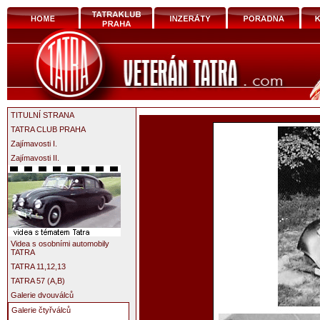
TITULNÍ STRANA
TATRA CLUB PRAHA
Zajímavosti I.
Zajímavosti II.
Videa s osobními automobily
TATRA
TATRA 11,12,13
TATRA 57 (A,B)
Galerie dvouválců
Galerie čtyřválců