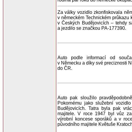
Za války vozidlo zkonfiskovala ně
v německém Technickém průkazu k
v Českých Budějovicích – tehdy s
a jezdilo se značkou PA-177390.
Auto podle informací od souča
v Německu a díky své preciznosti Něm
do ČR.
Auto pak sloužilo pravděpodobn
Pokornému jako služební vozidl
Budějovicích. Tatra byla pak vr
majitele. V roce 1947 byl vůz zap
výrobní koncese sporáků a v roc
původního majitele Květuše Kratoch