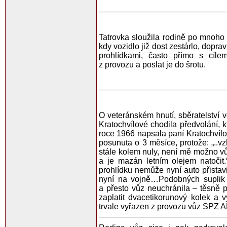
Tatrovka sloužila rodině po mnoho l
kdy vozidlo již dost zestárlo, dopra
prohlídkami, často přímo s cílem
z provozu a poslat je do šrotu.
O veteránském hnutí, sběratelství v
Kratochvílové chodila předvolání, k
roce 1966 napsala paní Kratochvílov
posunuta o 3 měsíce, protože: „..v
stále kolem nuly, není mě možno vůz
a je mazán letním olejem natočit
prohlídku nemůže nyní auto přistavi
nyní na vojně…Podobných suplik 
a přesto vůz neuchránila – těsně p
zaplatit dvacetikorunový kolek a v
trvale vyřazen z provozu vůz SPZ A