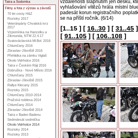
vzdálenosti šlápnutím jen desku, k
Tatra a Sodomka
vyhlašování vítězů hrála místní bl
Filmy a fota z výstav a závodů
padesát korun registračního poplat
70 let cesty H&Z
se na příští ročník. (6/14)
Roztoky 2017
Veteránpárty Chvalská tvrz
[1..15 ]
[
16..30
]
[
31..45
]
2017
Vzpomínka na Hanzelku a
[
91..105
]
[
106..108
]
Zikmunda, NTM 22.4.17
Svatováclavská Ml.Bol. 2016
Chlumčany 2016
Zbraslav-Jíloviště 2016
Přehlidka na zámku Viglaš
Okolo Vidrholce 2016
Tatra v Českém Ráji 2016
Dobruška - Nové Město 2016
Chlumčany 2015
Zbraslav-Jíloviště 2015
Rallye Klecany 2015
Roztoky 2015
Chlumčany 2010-2014
Pražská noblesa 2014
Chlumčany 2014
Zbraslav-Jíloviště 2014
Tatra v Baden Badenu
Sedmdesát sedmička
Okolo Vidrholce 2014
Roztoky 2014
Roztoky 2013