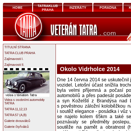
TITULNÍ STRANA
TATRA CLUB PRAHA
Zajímavosti I.
Zajímavosti II.
Okolo Vidrholce 2014
Dne 14 června 2014 se uskutečnil ji
vozidel. Letošní účast snížila tro
byla velmi příjemná a počasí p
automobilů a přes padesát posádek 
Videa s osobními automobily
a syn Koželští z Brandýsa nad 
TATRA
s pověstnou záložní koloběžkou na
TATRA 11,12,13
i soutěž elegance - posádka i vůz v
TATRA 57 (A,B)
se najelo kolem 65km a také se 
Galerie dvouválců
poznávaly se předměty poslepu,
soutěže na pamět a obratnost (h
Galerie čtyřválců