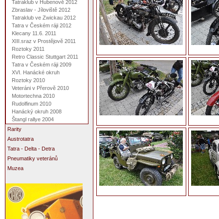
Tatraklub v Hubenově 2012
Zbraslav - Jíloviště 2012
Tatraklub ve Zwickau 2012
Tatra v Českém ráji 2012
Klecany 11.6. 2011
XIII.sraz v Prostějově 2011
Roztoky 2011
Retro Classic Stuttgart 2011
Tatra v Českém ráji 2009
XVI. Hanácké okruh
Roztoky 2010
Veteráni v Přerově 2010
Motortechna 2010
Rudolfinum 2010
Hanácký okruh 2008
Štangl rallye 2004
Rarity
Austrotatra
Tatra - Delta - Detra
Pneumatiky veteránů
Muzea