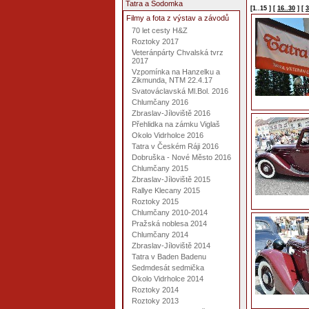
Tatra a Sodomka
[1..15 ]
[
16..30
]
[
3
Filmy a fota z výstav a závodů
70 let cesty H&Z
Roztoky 2017
Veteránpárty Chvalská tvrz
2017
Vzpomínka na Hanzelku a
Zikmunda, NTM 22.4.17
Svatováclavská Ml.Bol. 2016
Chlumčany 2016
Zbraslav-Jíloviště 2016
Přehlidka na zámku Viglaš
Okolo Vidrholce 2016
Tatra v Českém Ráji 2016
Dobruška - Nové Město 2016
Chlumčany 2015
Zbraslav-Jíloviště 2015
Rallye Klecany 2015
Roztoky 2015
Chlumčany 2010-2014
Pražská noblesa 2014
Chlumčany 2014
Zbraslav-Jíloviště 2014
Tatra v Baden Badenu
Sedmdesát sedmička
Okolo Vidrholce 2014
Roztoky 2014
Roztoky 2013