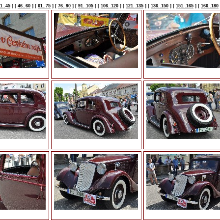
1..45
]
[
46..60
]
[
61..75
]
[
76..90
]
[
91..105
]
[
106..120
]
[
121..135
]
[
136..150
]
[
151..165
]
[
166..180