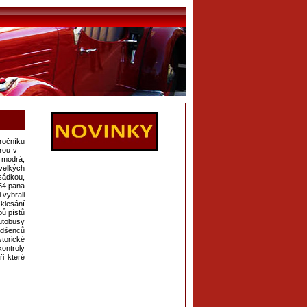
ročníku
Tatrou v
 modrá,
velkých
sádkou,
54 pana
 vybrali
klesání
pů pístů
autobusy
adšenců
torické
kontroly
i které