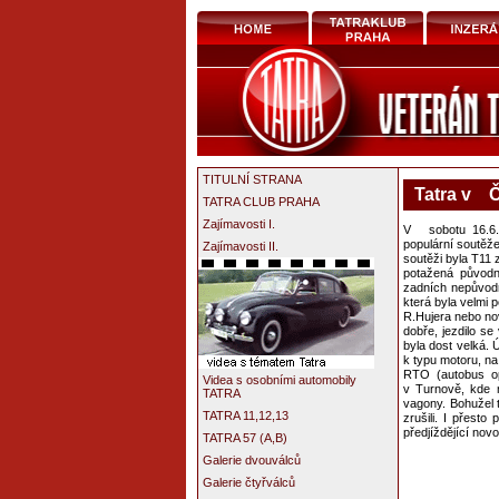
TITULNÍ STRANA
Tatra v Č
TATRA CLUB PRAHA
Zajímavosti I.
V sobotu 16.6. 
populární soutěže
Zajímavosti II.
soutěži byla T11
potažená původn
zadních nepůvod
která byla velmi
R.Hujera nebo nov
dobře, jezdilo s
byla dost velká. Ú
k typu motoru, na
RTO (autobus op
Videa s osobními automobily
v Turnově, kde m
TATRA
vagony. Bohužel t
TATRA 11,12,13
zrušili. I přest
předjíždějící novo
TATRA 57 (A,B)
Galerie dvouválců
Galerie čtyřválců