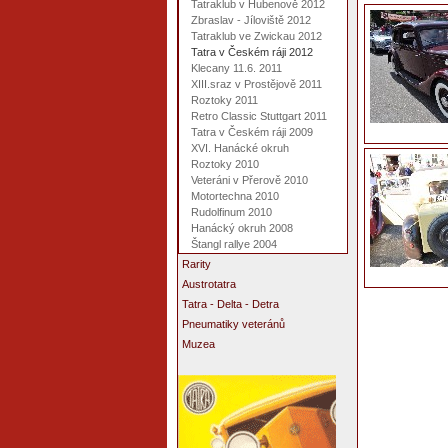
Tatraklub v Hubenově 2012
Zbraslav - Jíloviště 2012
Tatraklub ve Zwickau 2012
Tatra v Českém ráji 2012
Klecany 11.6. 2011
XIII.sraz v Prostějově 2011
Roztoky 2011
Retro Classic Stuttgart 2011
Tatra v Českém ráji 2009
XVI. Hanácké okruh
Roztoky 2010
Veteráni v Přerově 2010
Motortechna 2010
Rudolfinum 2010
Hanácký okruh 2008
Štangl rallye 2004
Rarity
Austrotatra
Tatra - Delta - Detra
Pneumatiky veteránů
Muzea