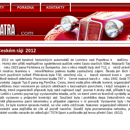
eském ráji 2012
2012 se sjeli fandové historických automobilů do Lomnice nad Popelkou k dalšímu 
. Horký den příliš nepřispěl ke spolehlivosti autíček velmi často starších 50let. Nejstarší 
 z roku 1923 pana Fichtnera ze Šumperka. Jen o něco mladší byly dvě T12, z nichž právě
í modrou tkaninou s neuvěřitelnou patinou budila zasloužený zájem. Škoda jen těch 
ních pozičních světel! Překrásná byla T30, otevřený vůz, v barvě slonové kosti s po
 pěkně dobově oblečená. Pozornost budila T87 v černé matové barvě z roku 1942, šedá T
odobý Jaguár Typ E pana ing.Penížka. Cestu, která vedla přes několik kontrol, organizátoři
e většinou mezi vesnicemi po úzkých silničkách s bezvadným povrchem, i když stoupání a 
koly, které organizátoři připravili, byly také zajímavé např. poznat 4 druhy obilí, přiřadit 6 ty
 Letišti v Lomnici poznat typ vystaveného letadla, určit, ve které zemi se licenčně vyráběly 
ět vystaven u průjezdní kontroly) atd. Součástí byla i prohlídka depa železničních n
ěli připravenou parní lokomotivu a případné zájemce v ní povozili. Vystavené byly i his
ím, že bylo kontrol opravdu hodně, se vše velmi zdržovalo. Nakonec organizátoři některé 
o poslední auta dojížděla do cíle až pozdě navečer. Soutěž byla poznamenána nehodou, př
dobé vozidlo narazilo do odbočující T57A Sport a poškodilo její levou přední část. (6/12)