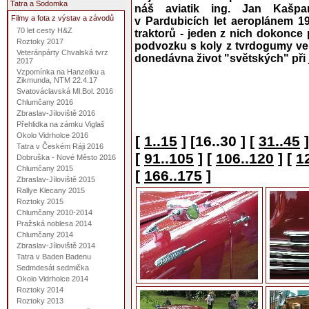
Tatra a Sodomka
náš aviatik ing. Jan Kašpa
Filmy a fota z výstav a závodů
v Pardubicích let aeroplánem 1
70 let cesty H&Z
traktorů - jeden z nich dokonce
Roztoky 2017
podvozku s koly z tvrdogumy ve 
Veteránpárty Chvalská tvrz
donedávna život "světských" při j
2017
Vzpomínka na Hanzelku a
Zikmunda, NTM 22.4.17
Svatováclavská Ml.Bol. 2016
Chlumčany 2016
Zbraslav-Jíloviště 2016
Přehlidka na zámku Viglaš
Okolo Vidrholce 2016
[
1..15
]
[16..30 ]
[
31..45
]
Tatra v Českém Ráji 2016
[
91..105
]
[
106..120
]
[
1
Dobruška - Nové Město 2016
Chlumčany 2015
[
166..175
]
Zbraslav-Jíloviště 2015
Rallye Klecany 2015
Roztoky 2015
Chlumčany 2010-2014
Pražská noblesa 2014
Chlumčany 2014
Zbraslav-Jíloviště 2014
Tatra v Baden Badenu
Sedmdesát sedmička
Okolo Vidrholce 2014
Roztoky 2014
Roztoky 2013