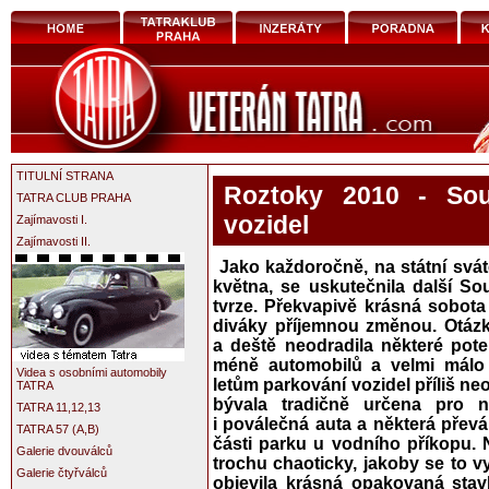
TITULNÍ STRANA
Roztoky 2010 - Sou
TATRA CLUB PRAHA
vozidel
Zajímavosti I.
Zajímavosti II.
Jako každoročně, na státní sváte
května, se uskutečnila další S
tvrze. Překvapivě krásná sobot
diváky příjemnou změnou. Otázk
a deště neodradila některé pote
méně automobilů a velmi málo 
Videa s osobními automobily
letům parkování vozidel příliš neo
TATRA
bývala tradičně určena pro ne
TATRA 11,12,13
i poválečná auta a některá přev
TATRA 57 (A,B)
části parku u vodního příkopu. N
Galerie dvouválců
trochu chaoticky, jakoby se to 
Galerie čtyřválců
objevila krásná opakovaná stav