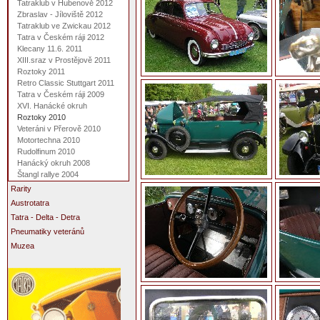
Tatraklub v Hubenově 2012
Zbraslav - Jíloviště 2012
Tatraklub ve Zwickau 2012
Tatra v Českém ráji 2012
Klecany 11.6. 2011
XIII.sraz v Prostějově 2011
Roztoky 2011
Retro Classic Stuttgart 2011
Tatra v Českém ráji 2009
XVI. Hanácké okruh
Roztoky 2010
Veteráni v Přerově 2010
Motortechna 2010
Rudolfinum 2010
Hanácký okruh 2008
Štangl rallye 2004
Rarity
Austrotatra
Tatra - Delta - Detra
Pneumatiky veteránů
Muzea