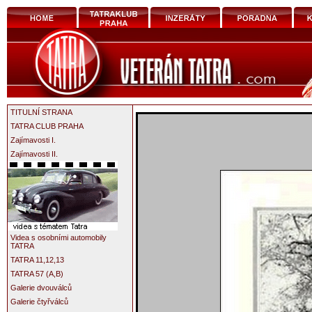
TITULNÍ STRANA
TATRA CLUB PRAHA
Zajímavosti I.
Zajímavosti II.
Videa s osobními automobily
TATRA
TATRA 11,12,13
TATRA 57 (A,B)
Galerie dvouválců
Galerie čtyřválců