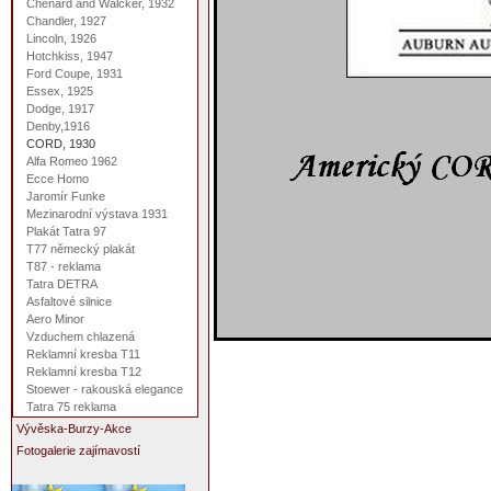
Chenard and Walcker, 1932
Chandler, 1927
Lincoln, 1926
Hotchkiss, 1947
Ford Coupe, 1931
Essex, 1925
Dodge, 1917
Denby,1916
CORD, 1930
Alfa Romeo 1962
Ecce Homo
Jaromír Funke
Mezinarodní výstava 1931
Plakát Tatra 97
T77 německý plakát
T87 - reklama
Tatra DETRA
Asfaltové silnice
Aero Minor
Vzduchem chlazená
Reklamní kresba T11
Reklamní kresba T12
Stoewer - rakouská elegance
Tatra 75 reklama
Vývěska-Burzy-Akce
Fotogalerie zajímavostí