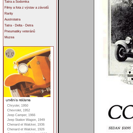
Tatra a Sodomka
Filmy a fota z výstav a závodů
Rarity
Austrotatra
Tatra - Delta - Detra
Pneumatiky veteránů
Muzea
Chrysler, 1950
Chevrolet, 1952
Jeep Camper, 1966
Jeep Station Wagon, 1949
Chenard et Walcker, 1936
Chenard et Walcker, 1926