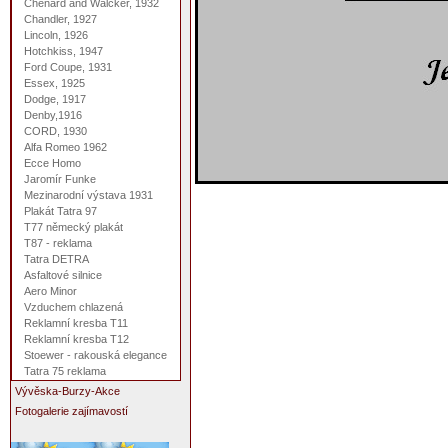
Chenard and Walcker, 1932
Chandler, 1927
Lincoln, 1926
Hotchkiss, 1947
Ford Coupe, 1931
Essex, 1925
Dodge, 1917
Denby,1916
CORD, 1930
Alfa Romeo 1962
Ecce Homo
Jaromír Funke
Mezinarodní výstava 1931
Plakát Tatra 97
T77 německý plakát
T87 - reklama
Tatra DETRA
Asfaltové silnice
Aero Minor
Vzduchem chlazená
Reklamní kresba T11
Reklamní kresba T12
Stoewer - rakouská elegance
Tatra 75 reklama
Vývěska-Burzy-Akce
Fotogalerie zajímavostí