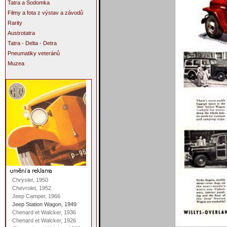
Tatra a Sodomka
Filmy a fota z výstav a závodů
Rarity
Austrotatra
Tatra - Delta - Detra
Pneumatiky veteránů
Muzea
Chrysler, 1950
Chevrolet, 1952
Jeep Camper, 1966
Jeep Station Wagon, 1949
Chenard et Walcker, 1936
Chenard et Walcker, 1926