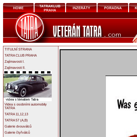
TITULNÍ STRANA
TATRA CLUB PRAHA
Zajímavosti I.
Zajímavosti II.
Videa s osobními automobily
TATRA
TATRA 11,12,13
TATRA 57 (A,B)
Galerie dvouválců
Galerie čtyřválců