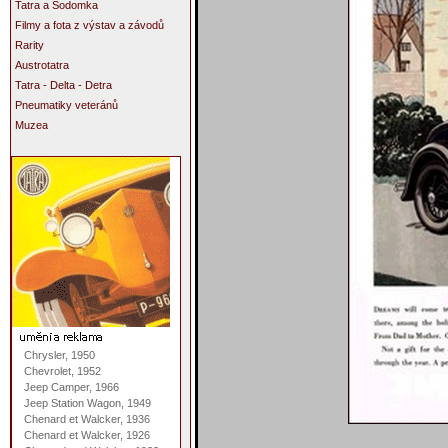
Tatra a Sodomka
Filmy a fota z výstav a závodů
Rarity
Austrotatra
Tatra - Delta - Detra
Pneumatiky veteránů
Muzea
Chrysler, 1950
Chevrolet, 1952
Jeep Camper, 1966
Jeep Station Wagon, 1949
Chenard et Walcker, 1936
Chenard et Walcker, 1926