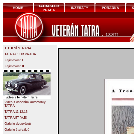
TITULNÍ STRANA
TATRA CLUB PRAHA
Zajímavosti I.
Zajímavosti II.
Videa s osobními automobily
TATRA
TATRA 11,12,13
TATRA 57 (A,B)
Galerie dvouválců
Galerie čtyřválců