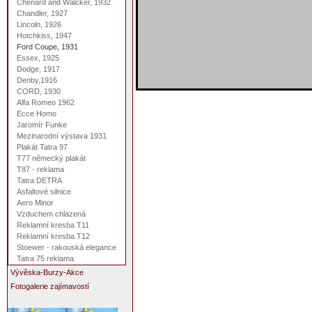
Chenard and Walcker, 1932
Chandler, 1927
Lincoln, 1926
Hotchkiss, 1947
Ford Coupe, 1931
Essex, 1925
Dodge, 1917
Denby,1916
CORD, 1930
Alfa Romeo 1962
Ecce Homo
Jaromír Funke
Mezinarodní výstava 1931
Plakát Tatra 97
T77 německý plakát
T87 - reklama
Tatra DETRA
Asfaltové silnice
Aero Minor
Vzduchem chlazená
Reklamní kresba T11
Reklamní kresba T12
Stoewer - rakouská elegance
Tatra 75 reklama
Vývěska-Burzy-Akce
Fotogalerie zajímavostí