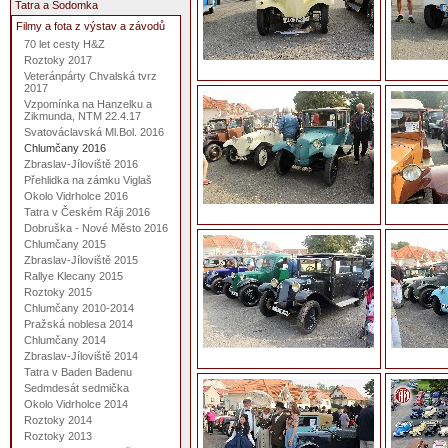
Tatra a Sodomka
Filmy a fota z výstav a závodů
70 let cesty H&Z
Roztoky 2017
Veteránpárty Chvalská tvrz
2017
Vzpomínka na Hanzelku a
Zikmunda, NTM 22.4.17
Svatováclavská Ml.Bol. 2016
Chlumčany 2016
Zbraslav-Jíloviště 2016
Přehlidka na zámku Viglaš
Okolo Vidrholce 2016
Tatra v Českém Ráji 2016
Dobruška - Nové Město 2016
Chlumčany 2015
Zbraslav-Jíloviště 2015
Rallye Klecany 2015
Roztoky 2015
Chlumčany 2010-2014
Pražská noblesa 2014
Chlumčany 2014
Zbraslav-Jíloviště 2014
Tatra v Baden Badenu
Sedmdesát sedmička
Okolo Vidrholce 2014
Roztoky 2014
Roztoky 2013