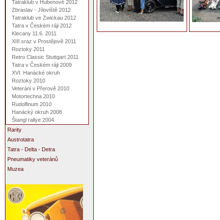
Tatraklub v Hubenově 2012
Zbraslav - Jíloviště 2012
Tatraklub ve Zwickau 2012
Tatra v Českém ráji 2012
Klecany 11.6. 2011
XIII.sraz v Prostějově 2011
Roztoky 2011
Retro Classic Stuttgart 2011
Tatra v Českém ráji 2009
XVI. Hanácké okruh
Roztoky 2010
Veteráni v Přerově 2010
Motortechna 2010
Rudolfinum 2010
Hanácký okruh 2008
Štangl rallye 2004
Rarity
Austrotatra
Tatra - Delta - Detra
Pneumatiky veteránů
Muzea