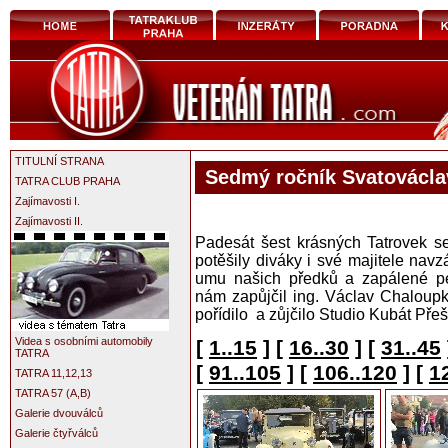
TITULNÍ STRANA
Sedmý ročník Svatovácla
TATRA CLUB PRAHA
Zajímavosti I.
Zajímavosti II.
Padesát šest krásných Tatrovek s
potěšily diváky i své majitele nav
umu našich předků a zapálené péč
nám zapůjčil ing. Václav Chaloupk
pořídilo a zůjčilo Studio Kubát Přešt
Videa s osobními automobily
[
1..15
]
[
16..30
]
[
31..45
TATRA
[
91..105
]
[
106..120
]
[
1
TATRA 11,12,13
TATRA 57 (A,B)
Galerie dvouválců
Galerie čtyřválců