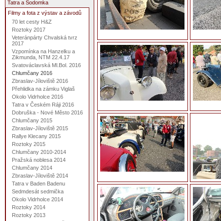
Tatra a Sodomka
Filmy a fota z výstav a závodů
70 let cesty H&Z
Roztoky 2017
Veteránpárty Chvalská tvrz
2017
Vzpomínka na Hanzelku a
Zikmunda, NTM 22.4.17
Svatováclavská Ml.Bol. 2016
Chlumčany 2016
Zbraslav-Jíloviště 2016
Přehlidka na zámku Viglaš
Okolo Vidrholce 2016
Tatra v Českém Ráji 2016
Dobruška - Nové Město 2016
Chlumčany 2015
Zbraslav-Jíloviště 2015
Rallye Klecany 2015
Roztoky 2015
Chlumčany 2010-2014
Pražská noblesa 2014
Chlumčany 2014
Zbraslav-Jíloviště 2014
Tatra v Baden Badenu
Sedmdesát sedmička
Okolo Vidrholce 2014
Roztoky 2014
Roztoky 2013