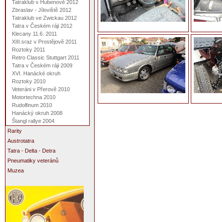
Tatraklub v Hubenově 2012
Zbraslav - Jíloviště 2012
Tatraklub ve Zwickau 2012
Tatra v Českém ráji 2012
Klecany 11.6. 2011
XIII.sraz v Prostějově 2011
Roztoky 2011
Retro Classic Stuttgart 2011
Tatra v Českém ráji 2009
XVI. Hanácké okruh
Roztoky 2010
Veteráni v Přerově 2010
Motortechna 2010
Rudolfinum 2010
Hanácký okruh 2008
Štangl rallye 2004
Rarity
Austrotatra
Tatra - Delta - Detra
Pneumatiky veteránů
Muzea