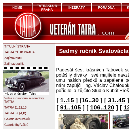
TITULNÍ STRANA
Sedmý ročník Svatovácla
TATRA CLUB PRAHA
Zajímavosti I.
Zajímavosti II.
Padesát šest krásných Tatrovek s
potěšily diváky i své majitele nav
umu našich předků a zapálené péč
nám zapůjčil ing. Václav Chaloupk
pořídilo a zůjčilo Studio Kubát Přešt
Videa s osobními automobily
[
1..15
]
[16..30 ]
[
31..45
]
TATRA
[
91..105
]
[
106..120
]
[
1
TATRA 11,12,13
TATRA 57 (A,B)
Galerie dvouválců
Galerie čtyřválců