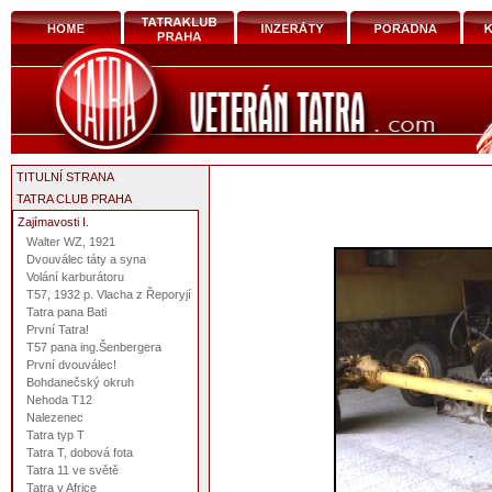
TITULNÍ STRANA
TATRA CLUB PRAHA
Zajímavosti I.
Walter WZ, 1921
Dvouválec táty a syna
Volání karburátoru
T57, 1932 p. Vlacha z Řeporyjí
Tatra pana Bati
První Tatra!
T57 pana ing.Šenbergera
První dvouválec!
Bohdanečský okruh
Nehoda T12
Nalezenec
Tatra typ T
Tatra T, dobová fota
Tatra 11 ve světě
Tatra v Africe