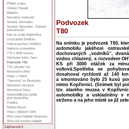
Příběh znaku
Odolný Populár
Babička
Neznámý motocykl
Podvozek
Smutek Tatrováka
Smutek Tatrováka - šťastné
T80
pokračování
Kde se vzala Hadimrška
Osud jedné žehličky
Na snímku je podvozek T80, kter
Odkud pochází žehlička
automobilu jakéhosi ostravs
Salmson a maminka
dochovaných „vodníků“, dvanác
T72 v dílně muzea
Obchodní knihy Tatra
vodou chlazený, s rozvodem OH
Podvozek T80
KS při 3000 otáček za minut
T52 závodní vůz
voltová.Spotřeba se pohybov
Renovační dílna
dosahoval rychlosti až 140 km
Objev z Vídně
a smontováno bylo 25 kusů pod
"Tatrovka" ze Škodovky
mimo Kopřivnici. (Snímek byl po
Německé rekvizice
tzv. starého muzea v Kopřivni
Werichova Tatra
automobilky a uskladněny v 
Automobilismus podle
prof.Vondráčka
strženo a na jeho místě se již zele
Prdelka
Robert Bosch
Vnuk v dědově Tatře
Áčko pana ředitele Doubravy
Áčko má nového majitele
Zajímavosti II.