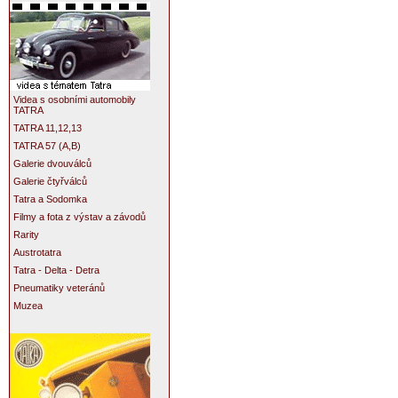
Videa s osobními automobily
TATRA
TATRA 11,12,13
TATRA 57 (A,B)
Galerie dvouválců
Galerie čtyřválců
Tatra a Sodomka
Filmy a fota z výstav a závodů
Rarity
Austrotatra
Tatra - Delta - Detra
Pneumatiky veteránů
Muzea