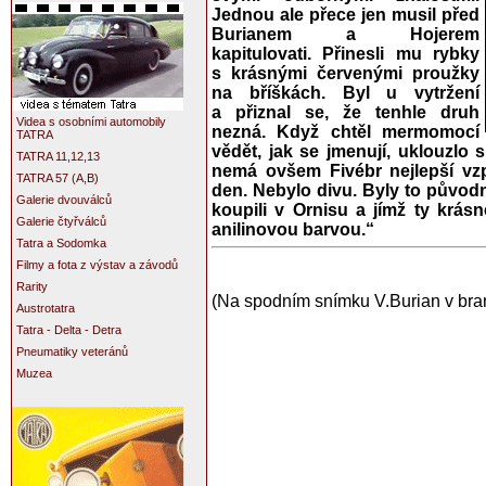
Jednou ale přece jen musil před
Burianem a Hojerem
kapitulovati. Přinesli mu rybky
s krásnými červenými proužky
na bříškách. Byl u vytržení
a přiznal se, že tenhle druh
Videa s osobními automobily
nezná. Když chtěl mermomocí
TATRA
vědět, jak se jmenují, uklouzlo
TATRA 11,12,13
nemá ovšem Fivébr nejlepší v
TATRA 57 (A,B)
den. Nebylo divu. Byly to původ
Galerie dvouválců
koupili v Ornisu a jímž ty krás
Galerie čtyřválců
anilinovou barvou.“
Tatra a Sodomka
Filmy a fota z výstav a závodů
Rarity
(Na spodním snímku V.Burian v bra
Austrotatra
Tatra - Delta - Detra
Pneumatiky veteránů
Muzea