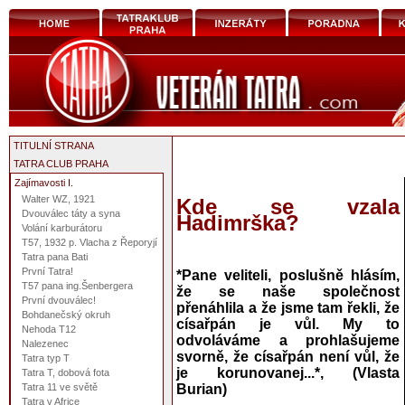
TITULNÍ STRANA
TATRA CLUB PRAHA
Zajímavosti I.
Walter WZ, 1921
Kde se vzala
Dvouválec táty a syna
Hadimrška?
Volání karburátoru
T57, 1932 p. Vlacha z Řeporyjí
Tatra pana Bati
První Tatra!
*Pane veliteli, poslušně hlásím,
T57 pana ing.Šenbergera
že se naše společnost
První dvouválec!
přenáhlila a že jsme tam řekli, že
Bohdanečský okruh
císařpán je vůl. My to
Nehoda T12
odvoláváme a prohlašujeme
Nalezenec
svorně, že císařpán není vůl, že
Tatra typ T
je korunovanej...*, (Vlasta
Tatra T, dobová fota
Tatra 11 ve světě
Burian)
Tatra v Africe