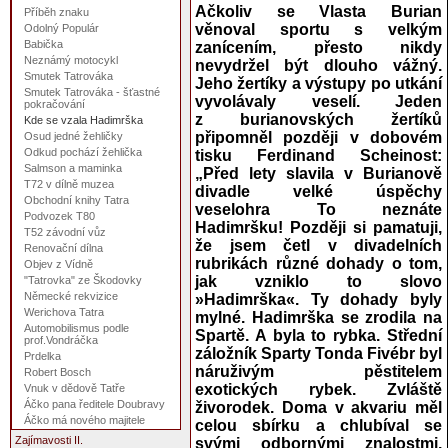
Ačkoliv se Vlasta Burian
Příběh znaku
věnoval sportu s velkým
Odolný Populár
Babička
zanícením, přesto nikdy
Neznámý motocykl
nevydržel být dlouho vážný.
Smutek Tatrováka
Jeho žertíky a výstupy po utkání
Smutek Tatrováka - šťastné
vyvolávaly veselí. Jeden
pokračování
z burianovských žertíků
Kde se vzala Hadimrška
připomněl později v dobovém
Osud jedné žehličky
Odkud pochází žehlička
tisku Ferdinand Scheinost:
Salmson a maminka
„Před lety slavila v Burianově
T72 v dílně muzea
divadle velké úspěchy
Obchodní knihy Tatra
veselohra To neznáte
Podvozek T80
Hadimršku! Později si pamatuji,
T52 závodní vůz
že jsem četl v divadelních
Renovační dílna
rubrikách různé dohady o tom,
Objev z Vídně
jak vzniklo to slovo
"Tatrovka" ze Škodovky
Německé rekvizice
»Hadimrška«. Ty dohady byly
Werichova Tatra
mylné. Hadimrška se zrodila na
Automobilismus podle
Spartě. A byla to rybka. Střední
prof.Vondráčka
záložník Sparty Tonda Fivébr byl
Prdelka
náruživým pěstitelem
Robert Bosch
exotických rybek. Zvláště
Vnuk v dědově Tatře
Áčko pana ředitele Doubravy
živorodek. Doma v akvariu měl
Áčko má nového majitele
celou sbírku a chlubíval se
Zajímavosti II.
svými odbornými znalostmi.